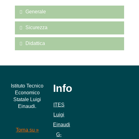
Generale
Sicurezza
Didattica
Info
Istituto Tecnico
Economico
Statale Luigi
ITES
Einaudi.
Luigi
Einaudi
Torna su »
G-