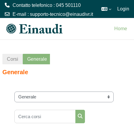
Contatto telefonico : 045 501110
Login
E-mail :
supporto-tecnico@einaudivr.it
Vai al contenuto principale
Home
Corsi
Generale
Generale
Categorie di corso
Cerca corsi
Cerca corsi