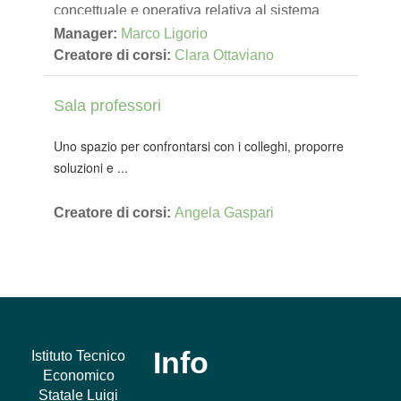
concettuale e operativa relativa al sistema
informativo dell'Istituto
Manager:
Marco Ligorio
Creatore di corsi:
Clara Ottaviano
Sala professori
Uno spazio per confrontarsi con i colleghi, proporre
soluzioni e ...
Creatore di corsi:
Angela Gaspari
Info
Istituto Tecnico
Economico
Statale Luigi