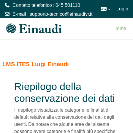
Contatto telefonico : 045 501110
Login
E-mail :
supporto-tecnico@einaudivr.it
Vai al contenuto principale
Home
LMS ITES Luigi Einaudi
Riepilogo della
conservazione dei dati
Il riepilogo visualizza le categorie le finalità di
default relative alla conservazione dei dati degli
utenti. Da notare che alcune aree del sistema
possono avere categorie e finalità più specifiche