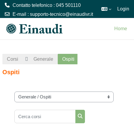
Contatto telefonico : 045 501110
Login
E-mail :
supporto-tecnico@einaudivr.it
Vai al contenuto principale
Home
Corsi
Generale
Ospiti
Ospiti
Categorie di corso
Cerca corsi
Cerca corsi